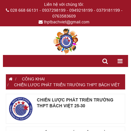
Liên hệ với chúng tôi:
028 668 66131 - 0937298199 - 0949218199 - 0379181199 -
0763583609
thptbachviet@gmail.com
CÔNG KHAI
CHIẾN LƯỢC PHÁT TRIỂN TRƯỜNG THPT BÁCH VIỆT
CHIẾN LƯỢC PHÁT TRIỂN TRƯỜNG
THPT BÁCH VIỆT 25-30