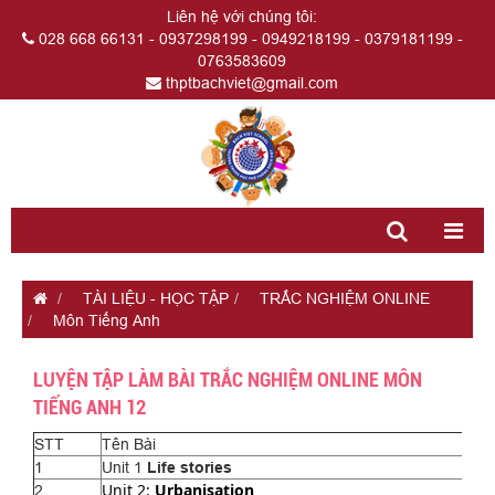
Liên hệ với chúng tôi:
028 668 66131 - 0937298199 - 0949218199 - 0379181199 -
0763583609
thptbachviet@gmail.com
TÀI LIỆU - HỌC TẬP
TRẮC NGHIỆM ONLINE
Môn Tiếng Anh
LUYỆN TẬP LÀM BÀI TRẮC NGHIỆM ONLINE MÔN
TIẾNG ANH 12
STT
Tên Bài
1
Unit 1
Life stories
Unit 2:
Urbanisation
2