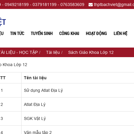
 - 0949218199 - 0379181199 - 0763583609
thptbachviet@gmail
ỆT
ỆU
TIN TỨC
TUYỂN SINH
CÔNG KHAI
HOẠT ĐỘNG
LIÊN HỆ
TÀI LIỆU - HỌC TẬP
Tài liệu
Sách Giáo Khoa Lớp 12
o Khoa Lớp 12
STT
Tên tài liệu
1
Sử dụng Atlat Địa Lý
2
Atlat Địa Lý
3
SGK Vật Lý
4
Văn mẫu tập 2