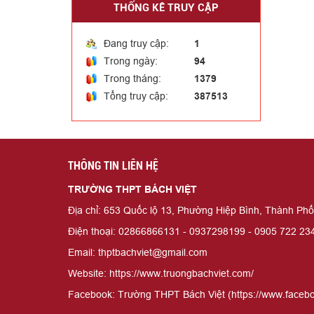
THỐNG KÊ TRUY CẬP
Đang truy cập:
1
Trong ngày:
94
Trong tháng:
1379
Tổng truy cập:
387513
THÔNG TIN LIÊN HỆ
TRƯỜNG THPT BÁCH VIỆT
Địa chỉ: 653 Quốc lộ 13, Phường Hiệp Bình, Thành Ph
Điện thoại: 02866866131 - 0937298199 - 0905 722 23
Email: thptbachviet@gmail.com
Website: https://www.truongbachviet.com/
Facebook: Trường THPT Bách Việt (https://www.faceb