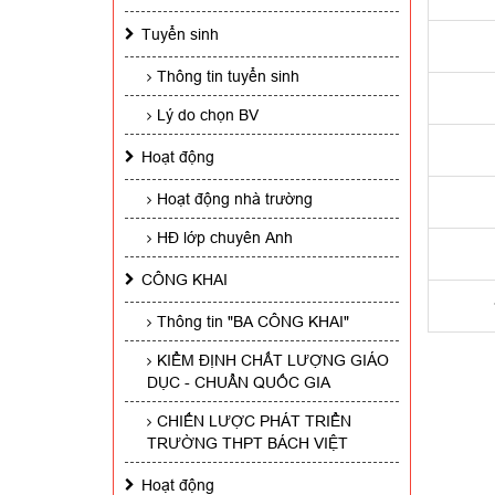
Tuyển sinh
Thông tin tuyển sinh
Lý do chọn BV
Hoạt động
Hoạt động nhà trường
HĐ lớp chuyên Anh
CÔNG KHAI
Thông tin "BA CÔNG KHAI"
KIỂM ĐỊNH CHẤT LƯỢNG GIÁO
DỤC - CHUẨN QUỐC GIA
CHIẾN LƯỢC PHÁT TRIỂN
TRƯỜNG THPT BÁCH VIỆT
Hoạt động