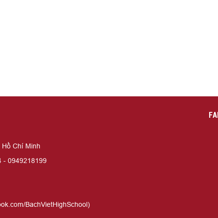
FA
ố Hồ Chí Minh
4 - 0949218199
ook.com/BachVietHighSchool)