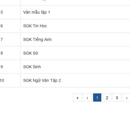
5
Văn mẫu tập 1
6
SGK Tin Học
7
SGK Tiếng Anh
8
SGK Sử
9
SGK Sinh
10
SGK Ngữ Văn Tập 2
«
‹
1
2
3
›