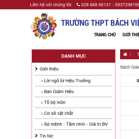
Liên hệ với chúng tôi:
028 668 66131 - 0937298199
TRƯỜNG THPT BÁCH VI
TRANG CHỦ
GIỚI THI
DANH MỤC
Sách Giá
Giới thiệu
Lời ngỏ từ Hiệu Trưởng
Ban Giám Hiệu
Tổ bộ môn
Cơ sở vật chất
Sứ mệnh - Tầm nhìn - Giá trị BV
Tin tức