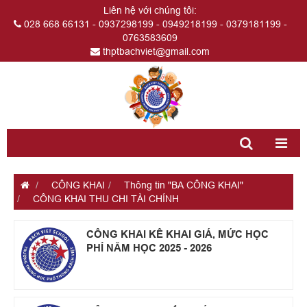
Liên hệ với chúng tôi:
028 668 66131 - 0937298199 - 0949218199 - 0379181199 -
0763583609
thptbachviet@gmail.com
CÔNG KHAI
Thông tin "BA CÔNG KHAI"
CÔNG KHAI THU CHI TÀI CHÍNH
CÔNG KHAI KÊ KHAI GIÁ, MỨC HỌC
PHÍ NĂM HỌC 2025 - 2026