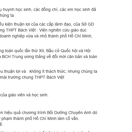
ụ huynh học sinh, các đồng chí, các em học sinh đã
húng ta.
u kiện thuận lợi của các cấp lãnh đạo, của Sở GD
ờng THPT Bách Việt : Viện nghiên cứu giáo dục
 doanh nghiệp vừa và nhỏ thành phố Hồ Chí Minh,
toàn quốc lần thứ XII, Bầu cử Quốc hội và Hội
ủa BCH Trung ương Đảng về đổi mới căn bản và toàn
 thuận lợi và không ít thách thức, nhưng chúng ta
ủa mái trường chung THPT Bách Việt
 của giáo viên và học sinh.
iện hiệu quả chương trình Bồi Dưỡng Chuyên Anh dó
ư phạm thành phố Hồ Chí Minh làm cố vấn.
ế.