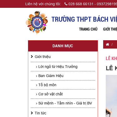
Liên hệ với chúng tôi:
028 668 66131 - 0937298199
TRƯỜNG THPT BÁCH VI
TRANG CHỦ
GIỚI THI
DANH MỤC
Giới thiệu
LỄ KH
Lời ngỏ từ Hiệu Trưởng
LỄ 
Ban Giám Hiệu
Tổ bộ môn
Cơ sở vật chất
Sứ mệnh - Tầm nhìn - Giá trị BV
Tin tức