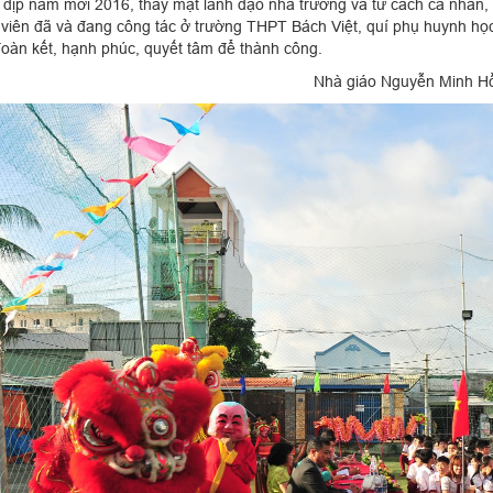
dịp năm mới 2016, thay mặt lãnh đạo nhà trường và tư cách cá nhân, t
viên đã và đang công tác ở trường THPT Bách Việt, quí phụ huynh học
oàn kết, hạnh phúc, quyết tâm để thành công.
à giáo Nguyễn Minh Hồn