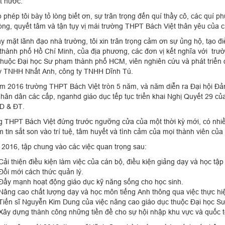
t nước.
ép tôi bày tỏ lòng biết ơn, sự trân trọng đến quí thầy cô, các quí ph
òng, quyết tâm và tận tụy vị mái trường THPT Bách Việt thân yêu của c
ặt lãnh đạo nhà trường, tôi xin trân trọng cảm ơn sự ủng hộ, tạo điề
thành phố Hồ Chí Minh, của địa phương, các đơn vị kết nghĩa với trư
thuộc Đại học Sư phạm thành phố HCM, viên nghiên cứu và phát triển
y TNHH Nhất Anh, công ty TNHH Dĩnh Tú.
16 trường THPT Bách Việt tròn 5 năm, và năm diễn ra Đại hội Đảng 
hân dân các cấp, nganhd giáo dục tếp tục triển khai Nghị Quyết 29 c
n GD & ĐT.
 THPT Bách Việt đứng trước ngưỡng cửa của một thời kỳ mới, có nhiều
m tin sắt son vào trí tuệ, tâm huyết và tình cảm của mọi thành viên c
16, tập chung vào các việc quan trọng sau:
Cải thiện điều kiện làm việc của cán bộ, điều kiện giảng dạy và học tập
Đổi mới cách thức quản lý.
Đẩy mạnh hoạt động giáo dục kỹ năng sống cho học sinh.
Nâng cao chất lượng dạy và học môn tiếng Anh thông qua việc thực h
Tiến sĩ Nguyễn Kim Dung của việc nâng cao giáo dục thuộc Đại học S
Xây dựng thành công những tiền đề cho sự hội nhập khu vực và quốc t