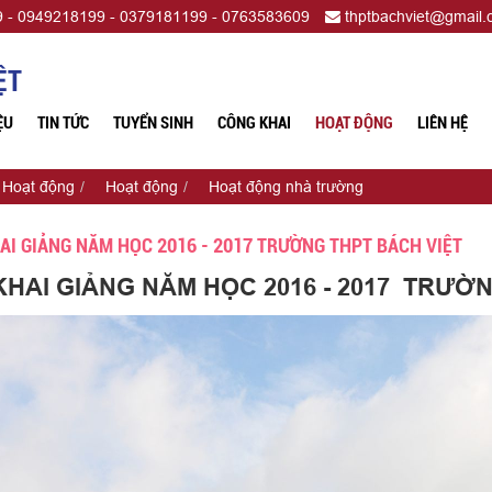
 - 0949218199 - 0379181199 - 0763583609
thptbachviet@gmail
ỆT
ỆU
TIN TỨC
TUYỂN SINH
CÔNG KHAI
HOẠT ĐỘNG
LIÊN HỆ
Hoạt động
Hoạt động
Hoạt động nhà trường
AI GIẢNG NĂM HỌC 2016 - 2017 TRƯỜNG THPT BÁCH VIỆT
KHAI GIẢNG NĂM HỌC 2016 - 2017 TRƯỜ