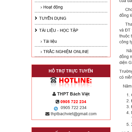
của đấ
Hoạt động
Cho ph
đồng l
TUYỂN DỤNG
Thay m
và ĐT 
TÀI LIỆU - HỌC TẬP
thuộc 
Tài liệu
công t
Năm 20
TRẮC NGHIỆM ONLINE
đồng n
diệ
HỖ TRỢ TRỰC TUYẾN
Trường
có niề
Năm 20
THPT Bách Việt
0905 722 234
0905 722 234
thptbachviet@gmail.com