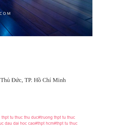
. Thủ Đức, TP. Hồ Chí Minh
thpt tu thuc thu duc#truong thpt tu thuc
huc dau dai hoc cao#thpt hcm#thpt tu thuc