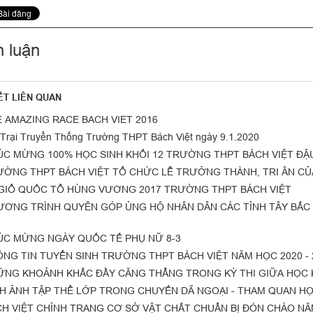
h luận
IẾT LIÊN QUAN
 AMAZING RACE BACH VIET 2016
Trại Truyển Thống Trường THPT Bách Việt ngày 9.1.2020
C MỪNG 100% HỌC SINH KHỐI 12 TRƯỜNG THPT BÁCH VIỆT ĐẬU 
ỜNG THPT BÁCH VIỆT TỔ CHỨC LỄ TRƯỞNG THÀNH, TRI ÂN CỦA 
GIỔ QUỐC TỔ HÙNG VƯƠNG 2017 TRƯỜNG THPT BÁCH VIỆT
ƠNG TRÌNH QUYÊN GÓP ỦNG HỘ NHÂN DÂN CÁC TỈNH TÂY BẮC 
C MỪNG NGÀY QUỐC TẾ PHỤ NỮ 8-3
NG TIN TUYỂN SINH TRƯỜNG THPT BÁCH VIỆT NĂM HỌC 2020 - 
NG KHOẢNH KHẮC ĐẦY CĂNG THẲNG TRONG KỲ THI GIỮA HỌC KỲ 
H ẢNH TẬP THỂ LỚP TRONG CHUYẾN DÃ NGOẠI - THAM QUAN HỌC
H VIỆT CHỈNH TRANG CƠ SỞ VẬT CHẤT CHUẨN BỊ ĐÓN CHÀO NĂ