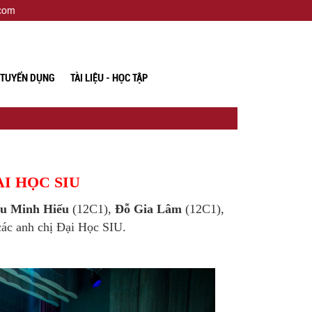
.com
TUYỂN DỤNG
TÀI LIỆU - HỌC TẬP
I HỌC SIU
u Minh Hiếu
(12C1),
Đỗ Gia Lâm
(12C1),
các anh chị Đại Học SIU.