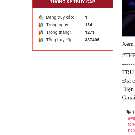
THỐNG KÊ TRUY CẬP
Đang truy cập:
1
Trong ngày:
134
Trong tháng:
1271
Tổng truy cập:
387405
Xem 
#THP
------
TRƯ
Địa c
Điện 
Gmai
T
##t
tph
hcm