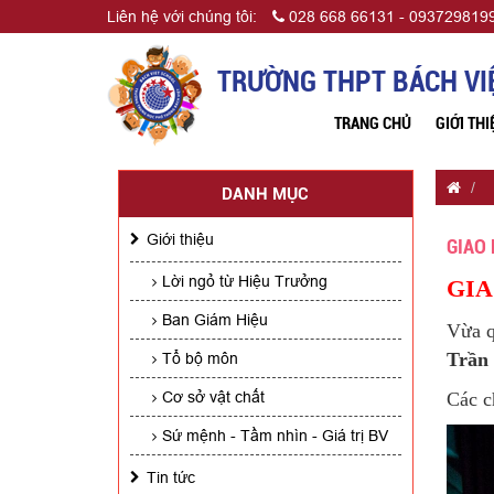
Liên hệ với chúng tôi:
028 668 66131 - 0937298199
TRƯỜNG THPT BÁCH VI
TRANG CHỦ
GIỚI THI
DANH MỤC
Giới thiệu
GIAO 
Lời ngỏ từ Hiệu Trưởng
GIA
Ban Giám Hiệu
Vừa q
Trần
Tổ bộ môn
Cơ sở vật chất
Các c
Sứ mệnh - Tầm nhìn - Giá trị BV
Tin tức