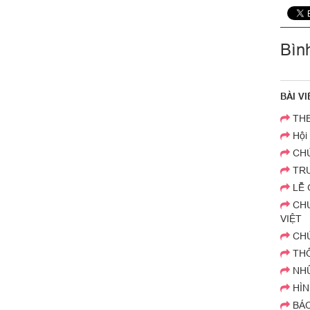
Bìn
BÀI V
THE
Hội 
CHÚ
TRƯ
LỄ 
CHƯ
VIỆT
CHÚ
THÔ
NHỮ
HÌN
BÁC