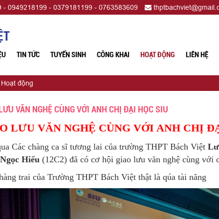
 - 0949218199 - 0379181199 - 0763583609
thptbachviet@gmail
ỆT
ỆU
TIN TỨC
TUYỂN SINH
CÔNG KHAI
HOẠT ĐỘNG
LIÊN HỆ
Hoạt động
LƯU VĂN NGHỆ CÙNG VỚI ANH CHỊ ĐẠI HỌC SIU
O LƯU VĂN NGHỆ CÙNG VỚI ANH CHỊ ĐẠ
ua Các chàng ca sĩ tương lai của trường THPT Bách Việt
Lư
 Ngọc Hiếu
(12C2) đã có cơ hội giao lưu văn nghệ cùng với 
hàng trai của Trường THPT Bách Việt thật là qúa tài năng