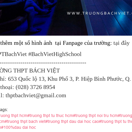
thêm một số hình ảnh tại Fanpage của trường:
tại đây
TBachViet
#BachVietHighSchool
------------------------------------------
ỜNG THPT BÁCH VIỆT
hỉ: 653 Quốc lộ 13, Khu Phố 3, P. Hiệp Bình Phước, Q
thoại: (028) 3726 8954
l: thptbachviet@gmail.com
ags:
ruong thpt hcm#truong thpt tu thuc hcm#truong thpt noi tru hcm#truong 
cm#truong thpt bach viet#truong thpt dau dai hoc cao#truong thpt tu t
#100%dau dai hoc